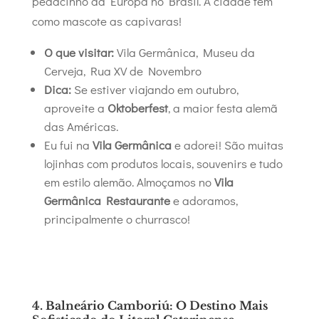
pedacinho da Europa no Brasil. A cidade tem
como mascote as capivaras!
O que visitar:
Vila Germânica, Museu da
Cerveja, Rua XV de Novembro
Dica:
Se estiver viajando em outubro,
aproveite a
Oktoberfest
, a maior festa alemã
das Américas.
Eu fui na
Vila Germânica
e adorei! São muitas
lojinhas com produtos locais, souvenirs e tudo
em estilo alemão. Almoçamos no
Vila
Germânica Restaurante
e adoramos,
principalmente o churrasco!
4. Balneário Camboriú: O Destino Mais