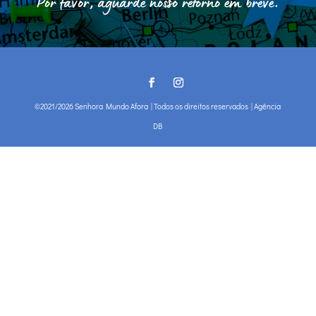
Por favor, aguarde nosso retorno em breve.
©2021/2026 Senhora Mundo Afora | Todos os direitos reservados |
Agência
DB