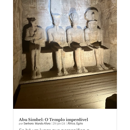
Abu Simbel: O Templo imperdível
por
Senhora Mundo Afora
|
29/jan/24
|
África
,
Egito
Se há um lugar que personifica a