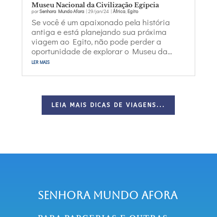
Museu Nacional da Civilização Egípcia
por
Senhora Mundo Afora
|
29/jan/24
|
África
,
Egito
Se você é um apaixonado pela história
antiga e está planejando sua próxima
viagem ao Egito, não pode perder a
oportunidade de explorar o Museu da...
ler mais
LEIA MAIS DICAS DE VIAGENS...
Senhora Mundo Afora