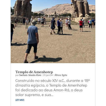
Templo de Amenhotep
por
Senhora Mundo Afora
|
31/jan/24
|
África
,
Egito
Construído no século XIV a.C., durante a 18ª
dinastia egípcia, o Templo de Amenhotep
foi dedicado ao deus Amon-Rá, o deus
solar supremo, e sua...
ler mais