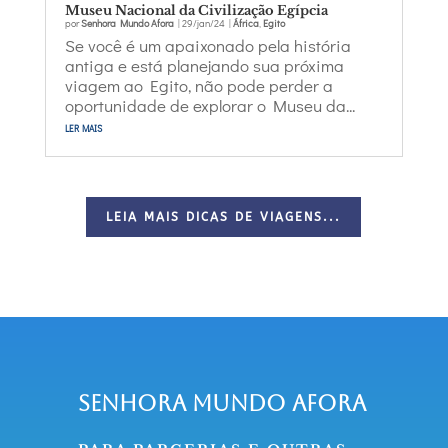
Museu Nacional da Civilização Egípcia
por
Senhora Mundo Afora
|
29/jan/24
|
África
,
Egito
Se você é um apaixonado pela história
antiga e está planejando sua próxima
viagem ao Egito, não pode perder a
oportunidade de explorar o Museu da...
ler mais
LEIA MAIS DICAS DE VIAGENS...
Senhora Mundo Afora