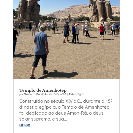
Templo de Amenhotep
por
Senhora Mundo Afora
|
31/jan/24
|
África
,
Egito
Construído no século XIV a.C., durante a 18ª
dinastia egípcia, o Templo de Amenhotep
foi dedicado ao deus Amon-Rá, o deus
solar supremo, e sua...
ler mais