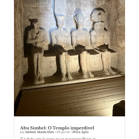
Abu Simbel: O Templo imperdível
por
Senhora Mundo Afora
|
29/jan/24
|
África
,
Egito
Se há um lugar que personifica a