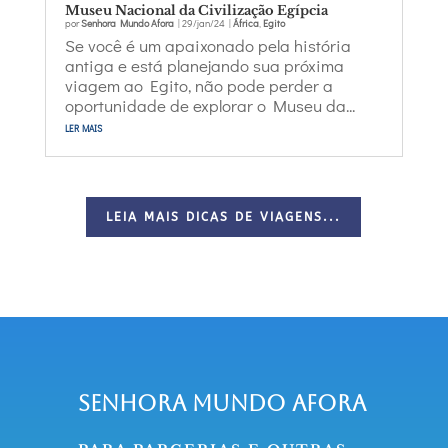
Museu Nacional da Civilização Egípcia
por
Senhora Mundo Afora
|
29/jan/24
|
África
,
Egito
Se você é um apaixonado pela história
antiga e está planejando sua próxima
viagem ao Egito, não pode perder a
oportunidade de explorar o Museu da...
ler mais
LEIA MAIS DICAS DE VIAGENS...
Senhora Mundo Afora