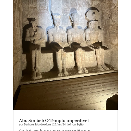
Abu Simbel: O Templo imperdível
por
Senhora Mundo Afora
|
29/jan/24
|
África
,
Egito
Se há um lugar que personifica a