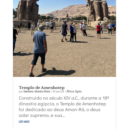
Templo de Amenhotep
por
Senhora Mundo Afora
|
31/jan/24
|
África
,
Egito
Construído no século XIV a.C., durante a 18ª
dinastia egípcia, o Templo de Amenhotep
foi dedicado ao deus Amon-Rá, o deus
solar supremo, e sua...
ler mais