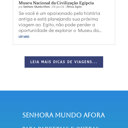
Museu Nacional da Civilização Egípcia
por
Senhora Mundo Afora
|
29/jan/24
|
África
,
Egito
Se você é um apaixonado pela história
antiga e está planejando sua próxima
viagem ao Egito, não pode perder a
oportunidade de explorar o Museu da...
ler mais
LEIA MAIS DICAS DE VIAGENS...
Senhora Mundo Afora