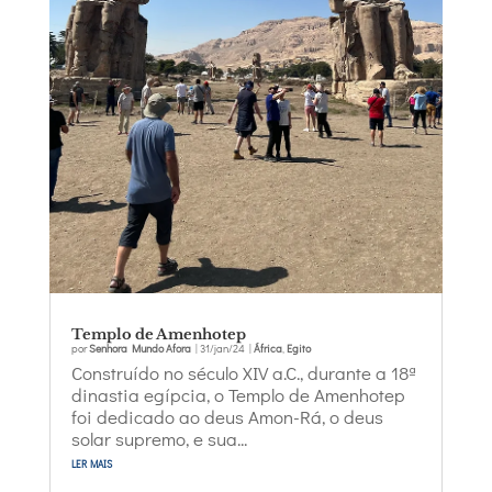
Templo de Amenhotep
por
Senhora Mundo Afora
|
31/jan/24
|
África
,
Egito
Construído no século XIV a.C., durante a 18ª
dinastia egípcia, o Templo de Amenhotep
foi dedicado ao deus Amon-Rá, o deus
solar supremo, e sua...
ler mais