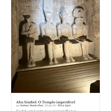
Abu Simbel: O Templo imperdível
por
Senhora Mundo Afora
|
29/jan/24
|
África
,
Egito
Se há um lugar que personifica a