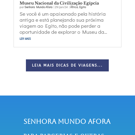
Museu Nacional da Civilização Egípcia
por
Senhora Mundo Afora
|
29/jan/24
|
África
,
Egito
Se você é um apaixonado pela história
antiga e está planejando sua próxima
viagem ao Egito, não pode perder a
oportunidade de explorar o Museu da...
ler mais
LEIA MAIS DICAS DE VIAGENS...
Senhora Mundo Afora