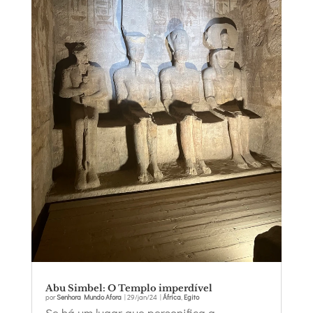
Abu Simbel: O Templo imperdível
por
Senhora Mundo Afora
|
29/jan/24
|
África
,
Egito
Se há um lugar que personifica a