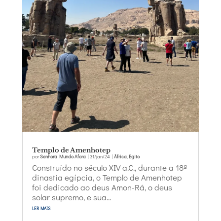
Templo de Amenhotep
por
Senhora Mundo Afora
|
31/jan/24
|
África
,
Egito
Construído no século XIV a.C., durante a 18ª
dinastia egípcia, o Templo de Amenhotep
foi dedicado ao deus Amon-Rá, o deus
solar supremo, e sua...
ler mais