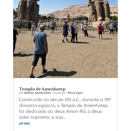
Templo de Amenhotep
por
Senhora Mundo Afora
|
31/jan/24
|
África
,
Egito
Construído no século XIV a.C., durante a 18ª
dinastia egípcia, o Templo de Amenhotep
foi dedicado ao deus Amon-Rá, o deus
solar supremo, e sua...
ler mais