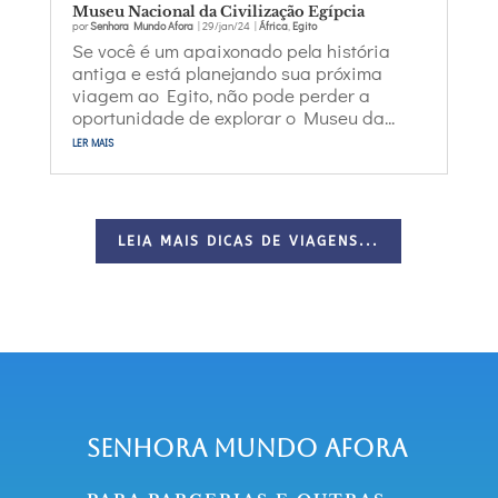
Museu Nacional da Civilização Egípcia
por
Senhora Mundo Afora
|
29/jan/24
|
África
,
Egito
Se você é um apaixonado pela história
antiga e está planejando sua próxima
viagem ao Egito, não pode perder a
oportunidade de explorar o Museu da...
ler mais
LEIA MAIS DICAS DE VIAGENS...
Senhora Mundo Afora