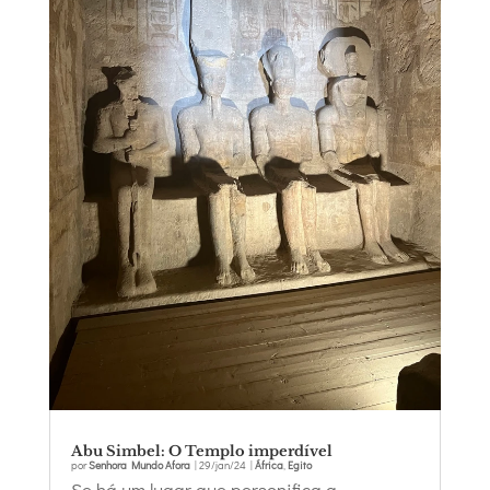
Abu Simbel: O Templo imperdível
por
Senhora Mundo Afora
|
29/jan/24
|
África
,
Egito
Se há um lugar que personifica a