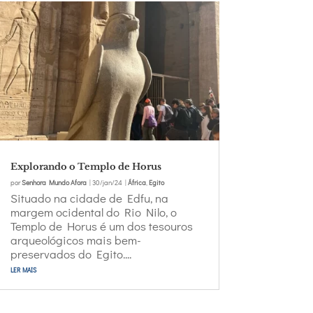
Explorando o Templo de Horus
por
Senhora Mundo Afora
|
30/jan/24
|
África
,
Egito
Situado na cidade de Edfu, na
margem ocidental do Rio Nilo, o
Templo de Horus é um dos tesouros
arqueológicos mais bem-
preservados do Egito....
ler mais