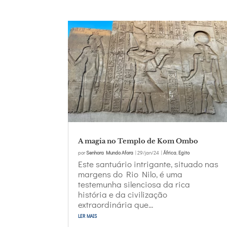
A magia no Templo de Kom Ombo
por
Senhora Mundo Afora
|
29/jan/24
|
África
,
Egito
Este santuário intrigante, situado nas
margens do Rio Nilo, é uma
testemunha silenciosa da rica
história e da civilização
extraordinária que...
ler mais