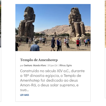
Templo de Amenhotep
por
Senhora Mundo Afora
|
31/jan/24
|
África
,
Egito
Construído no século XIV a.C., durante
a 18ª dinastia egípcia, o Templo de
Amenhotep foi dedicado ao deus
Amon-Rá, o deus solar supremo, e
sua...
ler mais