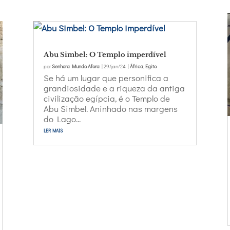
Abu Simbel: O Templo imperdível
por
Senhora Mundo Afora
|
29/jan/24
|
África
,
Egito
Se há um lugar que personifica a
grandiosidade e a riqueza da antiga
civilização egípcia, é o Templo de
Abu Simbel. Aninhado nas margens
do Lago...
ler mais