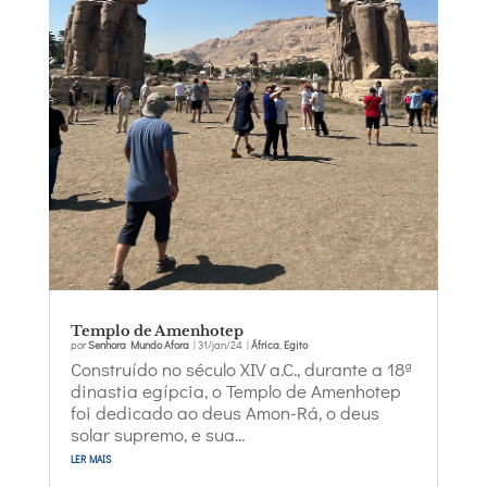
Templo de Amenhotep
por
Senhora Mundo Afora
|
31/jan/24
|
África
,
Egito
Construído no século XIV a.C., durante a 18ª
dinastia egípcia, o Templo de Amenhotep
foi dedicado ao deus Amon-Rá, o deus
solar supremo, e sua...
ler mais