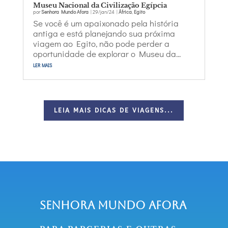
Museu Nacional da Civilização Egípcia
por
Senhora Mundo Afora
|
29/jan/24
|
África
,
Egito
Se você é um apaixonado pela história
antiga e está planejando sua próxima
viagem ao Egito, não pode perder a
oportunidade de explorar o Museu da...
ler mais
LEIA MAIS DICAS DE VIAGENS...
Senhora Mundo Afora