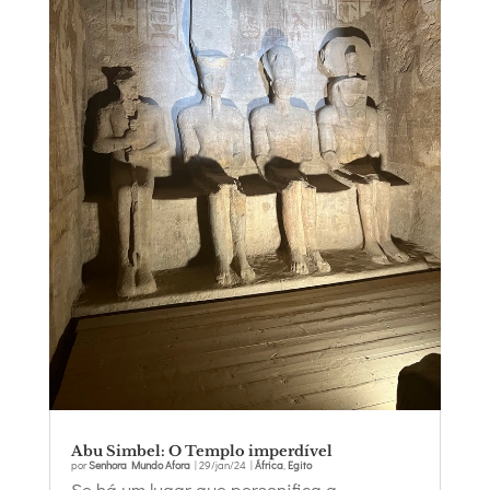
Abu Simbel: O Templo imperdível
por
Senhora Mundo Afora
|
29/jan/24
|
África
,
Egito
Se há um lugar que personifica a