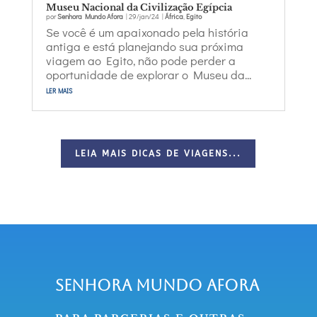
Museu Nacional da Civilização Egípcia
por
Senhora Mundo Afora
|
29/jan/24
|
África
,
Egito
Se você é um apaixonado pela história
antiga e está planejando sua próxima
viagem ao Egito, não pode perder a
oportunidade de explorar o Museu da...
ler mais
LEIA MAIS DICAS DE VIAGENS...
Senhora Mundo Afora