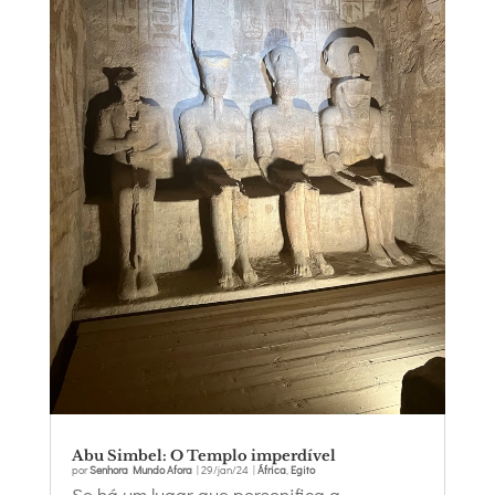
Abu Simbel: O Templo imperdível
por
Senhora Mundo Afora
|
29/jan/24
|
África
,
Egito
Se há um lugar que personifica a