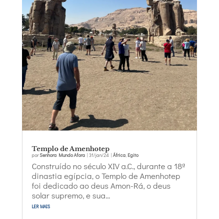
Templo de Amenhotep
por
Senhora Mundo Afora
|
31/jan/24
|
África
,
Egito
Construído no século XIV a.C., durante a 18ª
dinastia egípcia, o Templo de Amenhotep
foi dedicado ao deus Amon-Rá, o deus
solar supremo, e sua...
ler mais