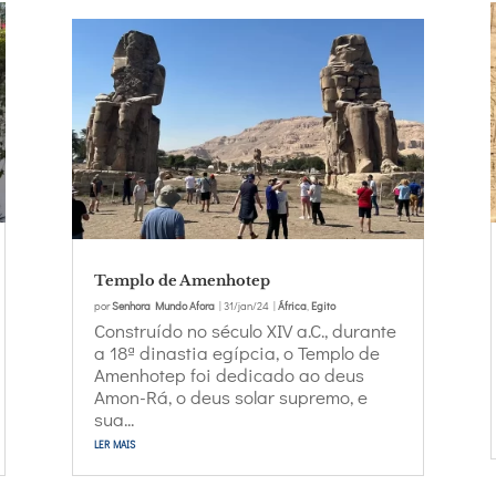
Templo de Amenhotep
por
Senhora Mundo Afora
|
31/jan/24
|
África
,
Egito
Construído no século XIV a.C., durante
a 18ª dinastia egípcia, o Templo de
Amenhotep foi dedicado ao deus
Amon-Rá, o deus solar supremo, e
sua...
ler mais