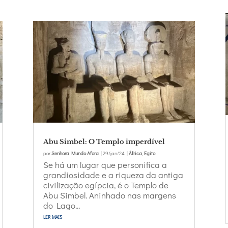
Abu Simbel: O Templo imperdível
por
Senhora Mundo Afora
|
29/jan/24
|
África
,
Egito
Se há um lugar que personifica a
grandiosidade e a riqueza da antiga
civilização egípcia, é o Templo de
Abu Simbel. Aninhado nas margens
do Lago...
ler mais