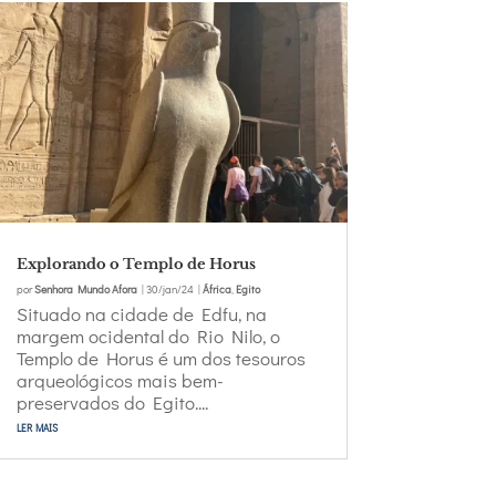
Explorando o Templo de Horus
por
Senhora Mundo Afora
|
30/jan/24
|
África
,
Egito
Situado na cidade de Edfu, na
margem ocidental do Rio Nilo, o
Templo de Horus é um dos tesouros
arqueológicos mais bem-
preservados do Egito....
ler mais