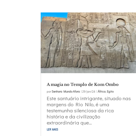
A magia no Templo de Kom Ombo
por
Senhora Mundo Afora
|
29/jan/24
|
África
,
Egito
Este santuário intrigante, situado nas
margens do Rio Nilo, é uma
testemunha silenciosa da rica
história e da civilização
extraordinária que...
ler mais