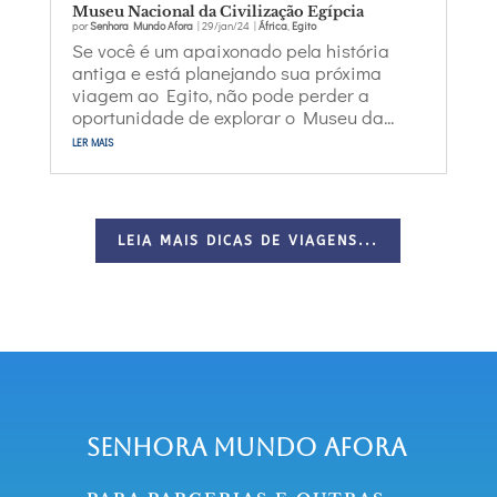
Museu Nacional da Civilização Egípcia
por
Senhora Mundo Afora
|
29/jan/24
|
África
,
Egito
Se você é um apaixonado pela história
antiga e está planejando sua próxima
viagem ao Egito, não pode perder a
oportunidade de explorar o Museu da...
ler mais
LEIA MAIS DICAS DE VIAGENS...
Senhora Mundo Afora