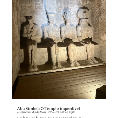
Abu Simbel: O Templo imperdível
por
Senhora Mundo Afora
|
29/jan/24
|
África
,
Egito
Se há um lugar que personifica a