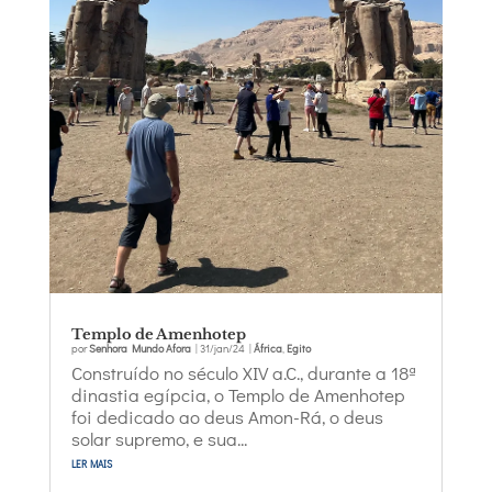
Templo de Amenhotep
por
Senhora Mundo Afora
|
31/jan/24
|
África
,
Egito
Construído no século XIV a.C., durante a 18ª
dinastia egípcia, o Templo de Amenhotep
foi dedicado ao deus Amon-Rá, o deus
solar supremo, e sua...
ler mais