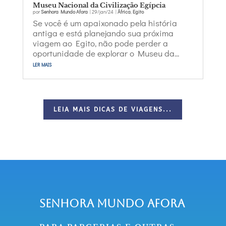
Museu Nacional da Civilização Egípcia
por
Senhora Mundo Afora
|
29/jan/24
|
África
,
Egito
Se você é um apaixonado pela história
antiga e está planejando sua próxima
viagem ao Egito, não pode perder a
oportunidade de explorar o Museu da...
ler mais
LEIA MAIS DICAS DE VIAGENS...
Senhora Mundo Afora