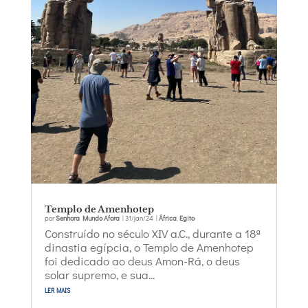
Templo de Amenhotep
por
Senhora Mundo Afora
|
31/jan/24
|
África
,
Egito
Construído no século XIV a.C., durante a 18ª
dinastia egípcia, o Templo de Amenhotep
foi dedicado ao deus Amon-Rá, o deus
solar supremo, e sua...
ler mais