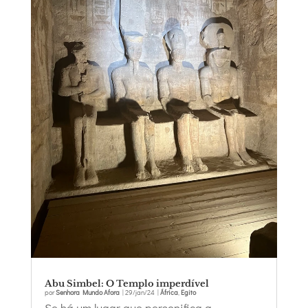
Abu Simbel: O Templo imperdível
por
Senhora Mundo Afora
|
29/jan/24
|
África
,
Egito
Se há um lugar que personifica a