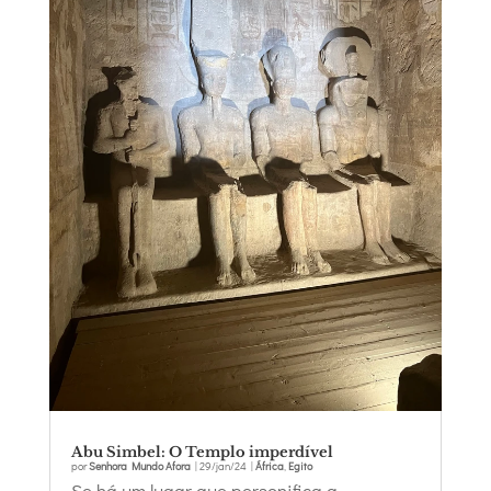
Abu Simbel: O Templo imperdível
por
Senhora Mundo Afora
|
29/jan/24
|
África
,
Egito
Se há um lugar que personifica a