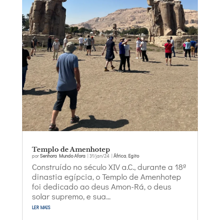
Templo de Amenhotep
por
Senhora Mundo Afora
|
31/jan/24
|
África
,
Egito
Construído no século XIV a.C., durante a 18ª
dinastia egípcia, o Templo de Amenhotep
foi dedicado ao deus Amon-Rá, o deus
solar supremo, e sua...
ler mais