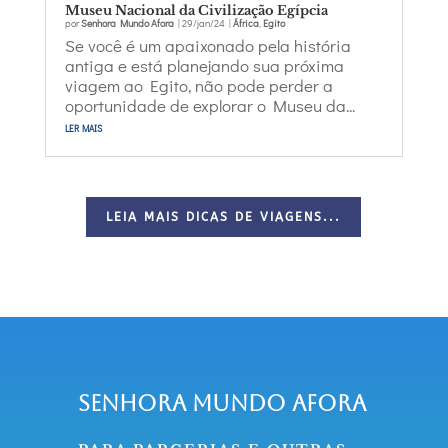
Museu Nacional da Civilização Egípcia
por
Senhora Mundo Afora
|
29/jan/24
|
África
,
Egito
Se você é um apaixonado pela história
antiga e está planejando sua próxima
viagem ao Egito, não pode perder a
oportunidade de explorar o Museu da...
ler mais
LEIA MAIS DICAS DE VIAGENS...
Senhora Mundo Afora