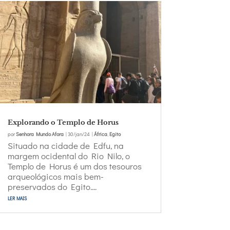
Explorando o Templo de Horus
por
Senhora Mundo Afora
|
30/jan/24
|
África
,
Egito
Situado na cidade de Edfu, na
margem ocidental do Rio Nilo, o
Templo de Horus é um dos tesouros
arqueológicos mais bem-
preservados do Egito....
ler mais