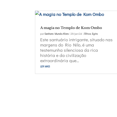
A magia no Templo de Kom Ombo
por
Senhora Mundo Afora
|
29/jan/24
|
África
,
Egito
Este santuário intrigante, situado nas
margens do Rio Nilo, é uma
testemunha silenciosa da rica
história e da civilização
extraordinária que...
ler mais