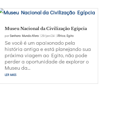
Museu Nacional da Civilização Egípcia
por
Senhora Mundo Afora
|
29/jan/24
|
África
,
Egito
Se você é um apaixonado pela
história antiga e está planejando sua
próxima viagem ao Egito, não pode
perder a oportunidade de explorar o
Museu da...
ler mais