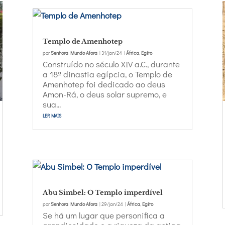
Templo de Amenhotep
por
Senhora Mundo Afora
|
31/jan/24
|
África
,
Egito
Construído no século XIV a.C., durante
a 18ª dinastia egípcia, o Templo de
Amenhotep foi dedicado ao deus
Amon-Rá, o deus solar supremo, e
sua...
ler mais
Abu Simbel: O Templo imperdível
por
Senhora Mundo Afora
|
29/jan/24
|
África
,
Egito
Se há um lugar que personifica a