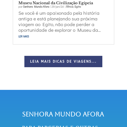
Museu Nacional da Civilização Egípcia
por
Senhora Mundo Afora
|
29/jan/24
|
África
,
Egito
Se você é um apaixonado pela história
antiga e está planejando sua próxima
viagem ao Egito, não pode perder a
oportunidade de explorar o Museu da...
ler mais
LEIA MAIS DICAS DE VIAGENS...
Senhora Mundo Afora