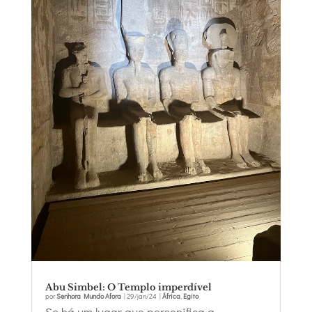
Abu Simbel: O Templo imperdível
por
Senhora Mundo Afora
|
29/jan/24
|
África
,
Egito
Se há um lugar que personifica a