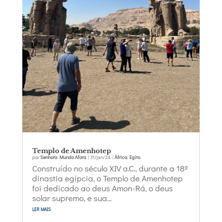
Templo de Amenhotep
por
Senhora Mundo Afora
|
31/jan/24
|
África
,
Egito
Construído no século XIV a.C., durante a 18ª
dinastia egípcia, o Templo de Amenhotep
foi dedicado ao deus Amon-Rá, o deus
solar supremo, e sua...
ler mais