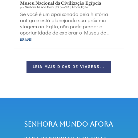
Museu Nacional da Civilização Egípcia
por
Senhora Mundo Afora
|
29/jan/24
|
África
,
Egito
Se você é um apaixonado pela história
antiga e está planejando sua próxima
viagem ao Egito, não pode perder a
oportunidade de explorar o Museu da...
ler mais
LEIA MAIS DICAS DE VIAGENS...
Senhora Mundo Afora