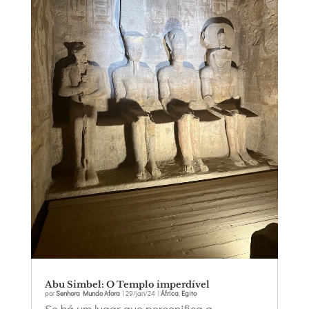
Abu Simbel: O Templo imperdível
por
Senhora Mundo Afora
|
29/jan/24
|
África
,
Egito
Se há um lugar que personifica a