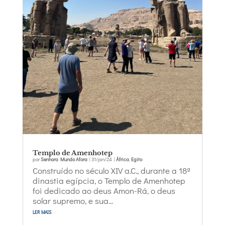
Templo de Amenhotep
por
Senhora Mundo Afora
|
31/jan/24
|
África
,
Egito
Construído no século XIV a.C., durante a 18ª
dinastia egípcia, o Templo de Amenhotep
foi dedicado ao deus Amon-Rá, o deus
solar supremo, e sua...
ler mais