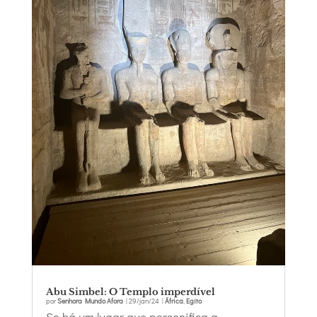
Abu Simbel: O Templo imperdível
por
Senhora Mundo Afora
|
29/jan/24
|
África
,
Egito
Se há um lugar que personifica a