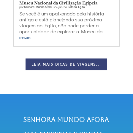
Museu Nacional da Civilização Egípcia
por
Senhora Mundo Afora
|
29/jan/24
|
África
,
Egito
Se você é um apaixonado pela história
antiga e está planejando sua próxima
viagem ao Egito, não pode perder a
oportunidade de explorar o Museu da...
ler mais
LEIA MAIS DICAS DE VIAGENS...
Senhora Mundo Afora