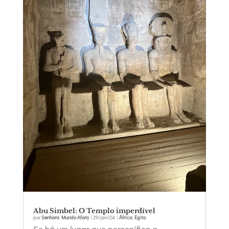
Abu Simbel: O Templo imperdível
por
Senhora Mundo Afora
|
29/jan/24
|
África
,
Egito
Se há um lugar que personifica a