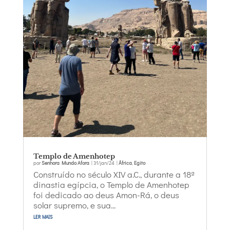
Templo de Amenhotep
por
Senhora Mundo Afora
|
31/jan/24
|
África
,
Egito
Construído no século XIV a.C., durante a 18ª
dinastia egípcia, o Templo de Amenhotep
foi dedicado ao deus Amon-Rá, o deus
solar supremo, e sua...
ler mais