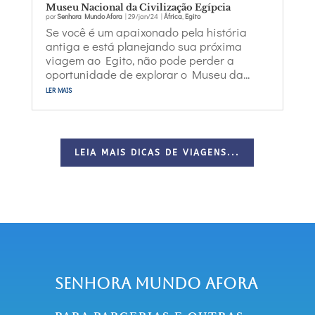
Museu Nacional da Civilização Egípcia
por
Senhora Mundo Afora
|
29/jan/24
|
África
,
Egito
Se você é um apaixonado pela história
antiga e está planejando sua próxima
viagem ao Egito, não pode perder a
oportunidade de explorar o Museu da...
ler mais
LEIA MAIS DICAS DE VIAGENS...
Senhora Mundo Afora